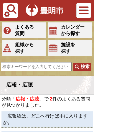
Tiếng Việt
よくある
カレンダー
質問
から探す
組織から
施設を
探す
探す
広報・広聴
分類「
広報・広聴
」で
2
件のよくある質問
が見つかりました。
広報紙は、どこへ行けば手に入ります
か。