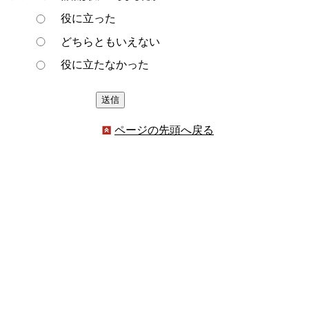
役に立った
どちらともいえない
役に立たなかった
ページの先頭へ戻る
プライバシーポリシー
著作権とリンクについて
サイトの使い方
サイトの考え方
ウェブアクセシビリティ方針
各課連絡先
豊明市役所
〒470-1195 愛知県豊明市新田町子持松1番地1
TEL
0562-92-1111
(代表) FAX 0562-92-1141
開庁時間：午前9時00分～午後5時00分