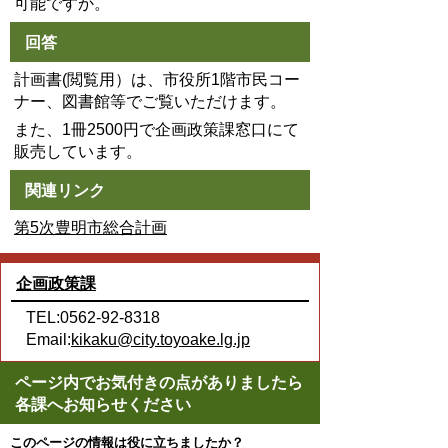
可能ですか。
回答
計画書
(
閲覧用）は、市役所
1
階市民コー
ナー、図書館等でご覧いただけます。
また、1冊2500円で企画政策課窓口にて
販売しています。
関連リンク
第5次豊明市総合計画
企画政策課
TEL:0562-92-8318
Email:
kikaku@city.toyoake.lg.jp
ページ内でお気付きの点がありましたら
各課へお知らせください
このページの情報は役に立ちましたか？