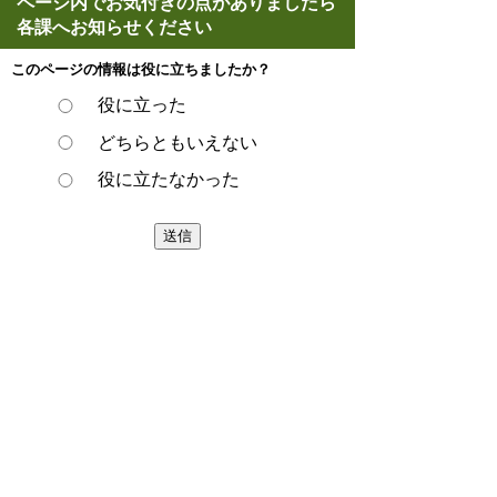
ページ内でお気付きの点がありましたら
各課へお知らせください
このページの情報は役に立ちましたか？
役に立った
どちらともいえない
役に立たなかった
ページの先頭へ戻る
プライバシーポリシー
著作権とリンクについて
サイトの使い方
サイトの考え方
ウェブアクセシビリティ方針
各課連絡先
豊明市役所
〒470-1195 愛知県豊明市新田町子持松1番地1