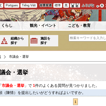
文
Portgues
Tiếng Việt
背景変更
標準
黒
ふりがな
くらし
観光・イベント
こども・教育
組織から
施設を
探す
探す
報
市議会・選挙
議会・選挙
「
市議会・選挙
」で
1
件のよくある質問が見つかりました。
願（陳情）を提出したいがどうすればよいですか。
1