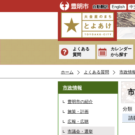
自動翻訳
English
中
よくある
カレンダー
質問
から探す
ホーム
よくある質問
市政情
市政情報
市
豊明市の紹介
分類
施策・計画
請
広報・広聴
市議会・選挙