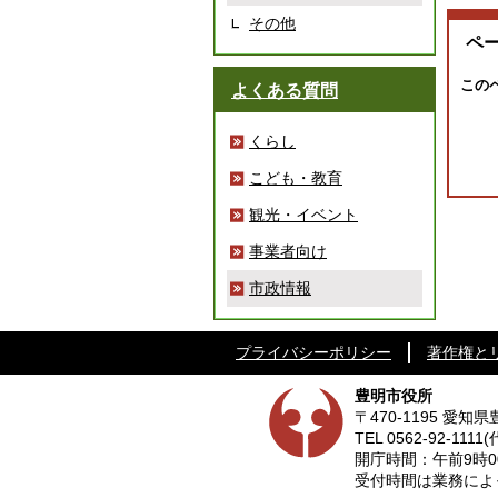
その他
ペ
この
よくある質問
くらし
こども・教育
観光・イベント
事業者向け
市政情報
プライバシーポリシー
著作権と
豊明市役所
〒470-1195 愛
TEL
0562-92-1111
(
開庁時間：午前9時0
受付時間は業務によって異