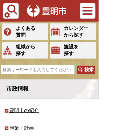
Tiếng Việt
よくある
カレンダー
質問
から探す
組織から
施設を
探す
探す
市政情報
豊明市の紹介
施策・計画