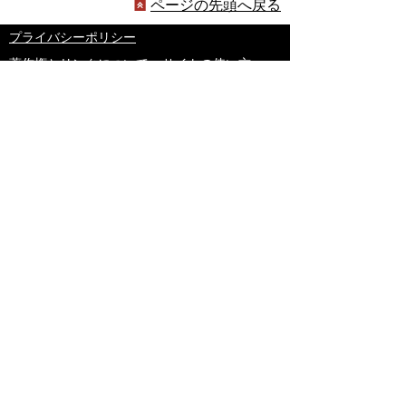
ページの先頭へ戻る
プライバシーポリシー
著作権とリンクについて
サイトの使い方
サイトの考え方
ウェブアクセシビリティ方針
各課連絡先
豊明市役所
〒470-1195 愛知県豊明市新田町子持松1番地1
TEL
0562-92-1111
(代表) FAX 0562-92-1141
開庁時間：午前9時00分～午後5時00分
（最終受付：午後4時45分）
（土曜日・日曜日・国民の祝日・年末年始は閉
庁）
受付時間は業務によって異なります
ので、ご確認ください。
copyright(c)2017 Toyoake City all rights
reserved