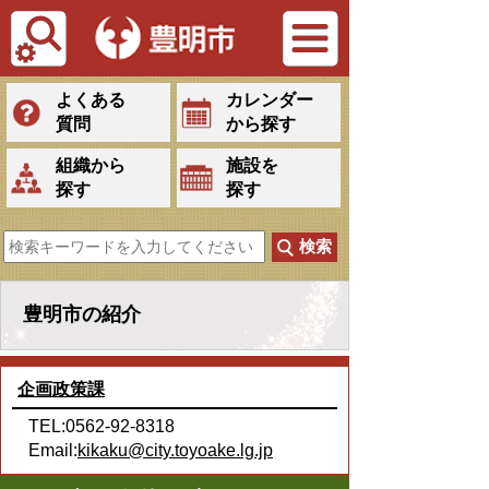
Tiếng Việt
よくある
カレンダー
質問
から探す
組織から
施設を
探す
探す
豊明市の紹介
企画政策課
TEL:0562-92-8318
Email:
kikaku@city.toyoake.lg.jp