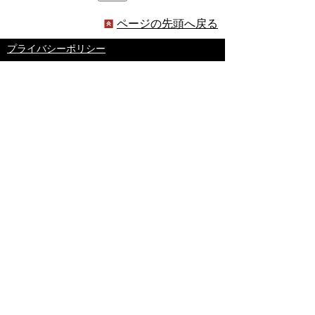
ページの先頭へ戻る
プライバシーポリシー
著作権とリンクについて
サイトの使い方
サイトの考え方
ウェブアクセシビリティ方針
各課連絡先
豊明市役所
〒470-1195 愛知県豊明市新田町子持松1番地1
TEL
0562-92-1111
(代表) FAX 0562-92-1141
開庁時間：午前9時00分～午後5時00分
（最終受付：午後4時45分）
（土曜日・日曜日・国民の祝日・年末年始は閉
庁）
受付時間は業務によって異なります
ので、ご確認ください。
copyright(c)2017 Toyoake City all rights