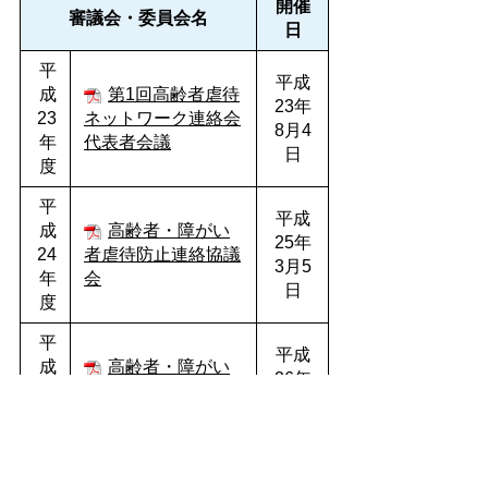
開催
審議会・委員会名
日
平
平成
成
第1回高齢者虐待
23年
23
ネットワーク連絡会
8月4
年
代表者会議
日
度
平
平成
成
高齢者・障がい
25年
24
者虐待防止連絡協議
3月5
年
会
日
度
平
平成
成
高齢者・障がい
26年
25
者虐待防止連絡協議
1月
年
会
22日
度
平