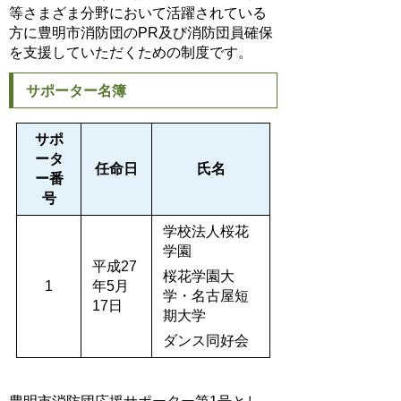
等さまざま分野において活躍されている
方に豊明市消防団のPR及び消防団員確保
を支援していただくための制度です。
サポーター名簿
サポ
ータ
任命日
氏名
ー番
号
学校法人桜花
学園
平成27
桜花学園大
1
年5月
学・名古屋短
17日
期大学
ダンス同好会