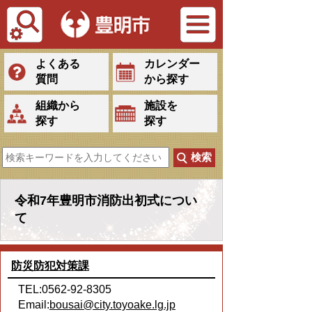
Tiếng Việt
よくある
カレンダー
質問
から探す
組織から
施設を
探す
探す
令和7年豊明市消防出初式につい
て
防災防犯対策課
TEL:0562-92-8305
Email:
bousai@city.toyoake.lg.jp