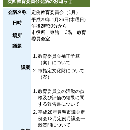
次回教育委員会会議のお知らせ
会議名称
定例教育委員会（1月）
平成29年 1月26日(木曜日)
日時
午後2時30分から
市役所 東館 3階 教育
場所
委員会室
議題
教育委員会補正予算
（案）について
議案
市指定文化財について
（案）
教育委員会の活動の点
検及び評価の結果に関
する報告書について
平成28年豊明市議会定
例会12月定例月議会一
般質問について