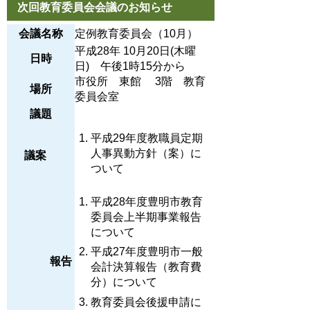
次回教育委員会会議のお知らせ
会議名称
定例教育委員会（10月）
平成28年 10月20日(木曜
日時
日) 午後1時15分から
市役所 東館 3階 教育
場所
委員会室
議題
平成29年度教職員定期
人事異動方針（案）に
議案
ついて
平成28年度豊明市教育
委員会上半期事業報告
について
平成27年度豊明市一般
報告
会計決算報告（教育費
分）について
教育委員会後援申請に