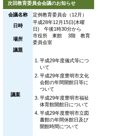
次回教育委員会会議のお知らせ
会議名称
定例教育委員会（12月）
平成28年12月15日(木曜
日時
日) 午後1時30分から
市役所 東館 3階 教育
場所
委員会室
議題
平成29年度儀式等につ
いて
平成29年度豊明市文化
会館の年間開館日等に
ついて
議案
平成29年度豊明市福祉
体育館開館日について
平成29年度豊明市立図
書館の年間休館日及び
開館時間について