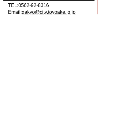
TEL:0562-92-8316
Email:
gakyo@city.toyoake.lg.jp
ページ内でお気付きの点がありましたら
各課へお知らせください
このページの情報は役に立ちましたか？
役に立った
どちらともいえない
役に立たなかった
ページの先頭へ戻る
プライバシーポリシー
著作権とリンクについて
サイトの使い方
サイトの考え方
ウェブアクセシビリティ方針