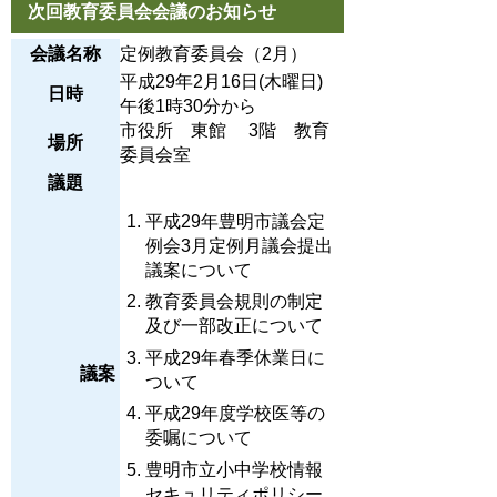
次回教育委員会会議のお知らせ
会議名称
定例教育委員会（2月）
平成29年2月16日(木曜日)
日時
午後1時30分から
市役所 東館 3階 教育
場所
委員会室
議題
平成29年豊明市議会定
例会3月定例月議会提出
議案について
教育委員会規則の制定
及び一部改正について
平成29年春季休業日に
議案
ついて
平成29年度学校医等の
委嘱について
豊明市立小中学校情報
セキュリティポリシー