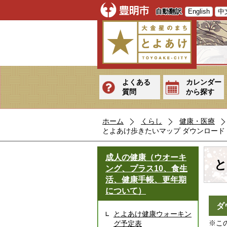
自動翻訳
English
中
よくある
カレンダー
質問
から探す
ホーム
くらし
健康・医療
とよあけ歩きたいマップ ダウンロード
成人の健康（ウオーキ
と
ング、プラス10、食生
活、健康手帳、更年期
について）
ダ
とよあけ健康ウォーキン
※こ
グ予定表