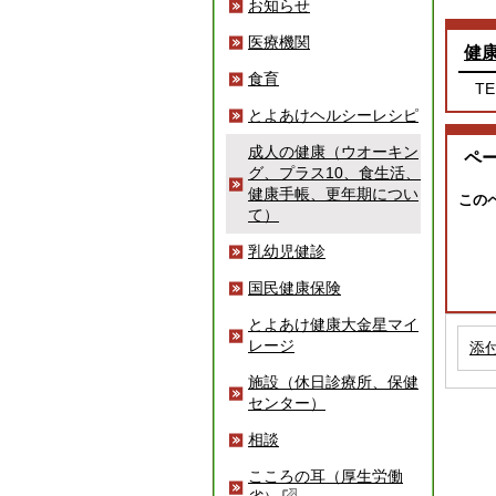
お知らせ
医療機関
健
食育
TE
とよあけヘルシーレシピ
成人の健康（ウオーキン
ペ
グ、プラス10、食生活、
健康手帳、更年期につい
この
て）
乳幼児健診
国民健康保険
とよあけ健康大金星マイ
レージ
添
施設（休日診療所、保健
センター）
相談
こころの耳（厚生労働