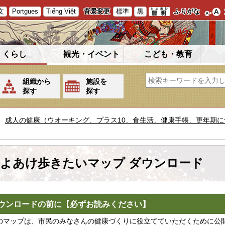
文
Portgues
Tiếng Việt
背景変更
標準
黒
ふりがな
くらし
観光・イベント
こども・教育
組織から
施設を
探す
探す
成人の健康（ウオーキング、プラス10、食生活、健康手帳、更年期に
よあけ歩きたいマップ ダウンロード
ウンロードの前に【必ずお読みください】
のマップは、市民のみなさんの健康づくりに役立てていただくために公