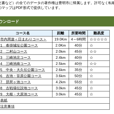
文書など）の全てのデータの著作権は豊明市に帰属します。許可なく転
のマップはPDF形式で提供しています。
ウンロード
コース名
距離
所要時間
難易度
市内周遊＜日まわりコース＞
19.0Km
4～6時間
☆☆☆☆☆
1 沓掛城址公園コース
2.0Km
40分
☆
2 二村山コース
2.0km
45分
☆☆
3 三崎池北コース
2.4km
40分
☆
4 三崎池南コース
2.5km
40分
☆☆
5 中央・大久伝公園コース
2.6km
35分
☆
6 吉池・笹原公園コース
3.6km
50分
☆
7 琵琶ヶ池コース
4.2km
55分
☆
8 古戦場伝説地コース
3.0km
45分
☆
9 大根・大原池コース
3.0km
45分
☆
表紙
注意事項