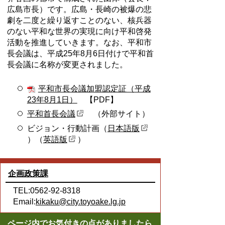
広島市長）です。広島・長崎の被爆の悲
劇を二度と繰り返すことのない、核兵器
のない平和な世界の実現に向け平和啓発
活動を推進していきます。なお、平和市
長会議は、平成25年8月6日付けで平和首
長会議に名称が変更されました。
平和市長会議加盟認定証（平成
23年8月1日）
【PDF】
平和首長会議
（外部サイト）
ビジョン・行動計画（
日本語版
）（
英語版
）
企画政策課
TEL:0562-92-8318
Email:
kikaku@city.toyoake.lg.jp
ページ内でお気付きの点がありましたら