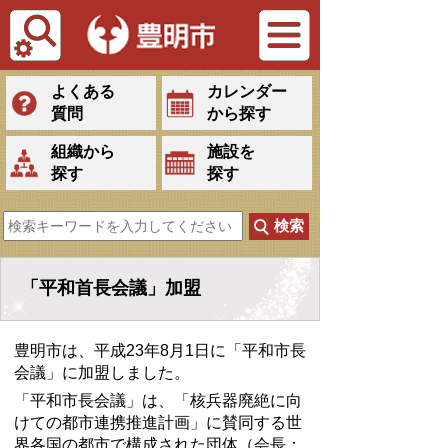
Tiếng Việt
よくある
カレンダー
質問
から探す
組織から
施設を
探す
探す
「平和首長会議」加盟
豊明市は、平成23年8月1日に「平和市長
会議」に加盟しました。
「平和市長会議」は、「核兵器廃絶に向
けての都市連携推進計画」に賛同する世
界各国の都市で構成された団体（会長：