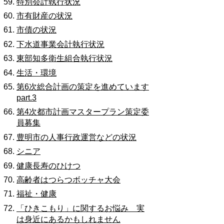
特別会計執行状況
市有財産の状況
市債の状況
下水道事業会計執行状況
東部知多衛生組合執行状況
生活・環境
第6次総合計画の策定を進めています
part.3
第4次都市計画マスタープラン策定委
員募集
豊明市の人事行政運営などの状況
シニア
健康長寿のひけつ
高齢者はつらつボッチャ大会
福祉・健康
「ひきこもり」に関するお悩み 実
は身近にあるかもしれません