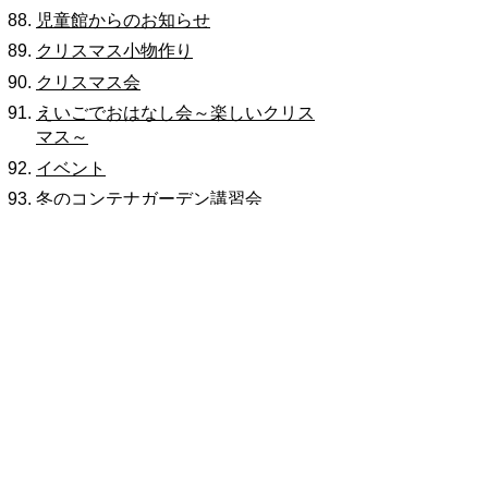
児童館からのお知らせ
クリスマス小物作り
クリスマス会
えいごでおはなし会～楽しいクリス
マス～
イベント
冬のコンテナガーデン講習会
手づくりみそ講座
カラットファン
歴史民俗資料室からのお知らせ
施設行事のご案内
文化会館
図書館
福祉体育館
令和7年度スポーツ施設利用団体登録
とよあけ市民大学「ひまわり」から