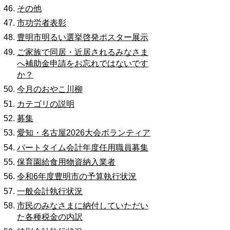
その他
市功労者表彰
豊明市明るい選挙啓発ポスター展示
ご家族で同居・近居されるみなさま
へ補助金申請をお忘れではないです
か？
今月のおやこ川柳
カテゴリの説明
募集
愛知・名古屋2026大会ボランティア
パートタイム会計年度任用職員募集
保育園給食用物資納入業者
令和6年度豊明市の予算執行状況
一般会計執行状況
市民のみなさまに納付していただい
た各種税金の内訳