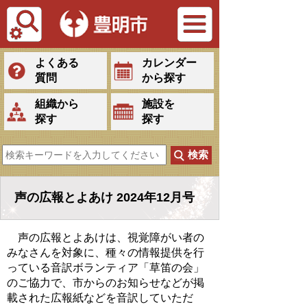
Tiếng Việt
よくある
カレンダー
質問
から探す
組織から
施設を
探す
探す
声の広報とよあけ 2024年12月号
声の広報とよあけは、視覚障がい者の
みなさんを対象に、種々の情報提供を行
っている音訳ボランティア「草笛の会」
のご協力で、市からのお知らせなどが掲
載された広報紙などを音訳していただ