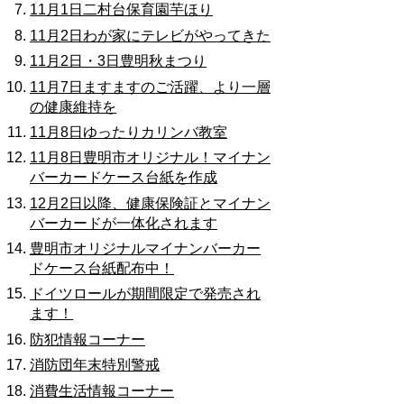
11月1日二村台保育園芋ほり
11月2日わが家にテレビがやってきた
11月2日・3日豊明秋まつり
11月7日ますますのご活躍、より一層
の健康維持を
11月8日ゆったりカリンバ教室
11月8日豊明市オリジナル！マイナン
バーカードケース台紙を作成
12月2日以降、健康保険証とマイナン
バーカードが一体化されます
豊明市オリジナルマイナンバーカー
ドケース台紙配布中！
ドイツロールが期間限定で発売され
ます！
防犯情報コーナー
消防団年末特別警戒
消費生活情報コーナー