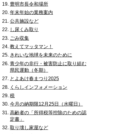
豊明市長令和場所
年末年始の業務案内
公共施設など
し尿くみ取り
ごみ収集
教えてマッタマン！
きれいな地球を未来のために
青少年の非行・被害防止に取り組む
県民運動（冬期）
とよあけ春まつり2025
くらしインフォメーション
税
今月の納期限12月25日（水曜日）
高齢者の「所得税等控除のための認
定書」
取り壊し家屋など