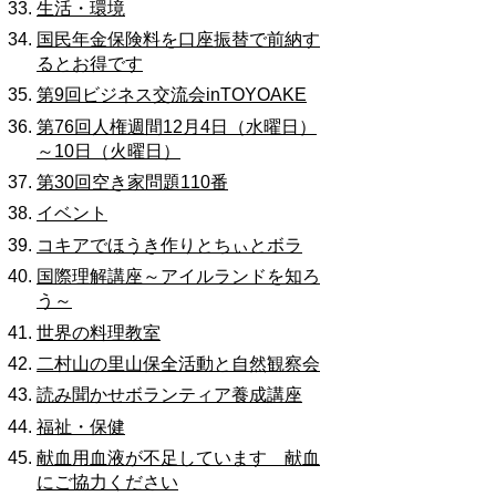
生活・環境
国民年金保険料を口座振替で前納す
るとお得です
第9回ビジネス交流会inTOYOAKE
第76回人権週間12月4日（水曜日）
～10日（火曜日）
第30回空き家問題110番
イベント
コキアでほうき作りとちぃとボラ
国際理解講座～アイルランドを知ろ
う～
世界の料理教室
二村山の里山保全活動と自然観察会
読み聞かせボランティア養成講座
福祉・保健
献血用血液が不足しています 献血
にご協力ください