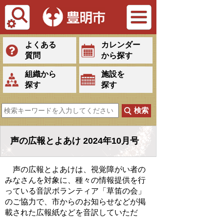
Tiếng Việt
よくある
カレンダー
質問
から探す
組織から
施設を
探す
探す
声の広報とよあけ 2024年10月号
声の広報とよあけは、視覚障がい者の
みなさんを対象に、種々の情報提供を行
っている音訳ボランティア「草笛の会」
のご協力で、市からのお知らせなどが掲
載された広報紙などを音訳していただ