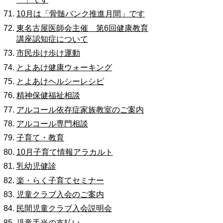
10月は「骨髄バンク推進月間」です
東名古屋医師会主催 第6回健康教育
講座認知症について
市民歩け歩け運動
とよあけ健康ウォーキング
とよあけヘルシーレシピ
精神保健福祉相談
アルコール依存症家族教室のご案内
アルコール専門相談
子育て・教育
10月子育て情報アラカルト
乳幼児健診
楽・らく子育てセミナー
児童クラブ入会のご案内
民間児童クラブ入会説明会
児童手当の支払い