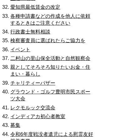
愛知県最低賃金の改定
各種申請書などの作成を他人に依頼
するときはご注意ください
行政書士無料相談
検察審査員に選ばれたらご協力を
イベント
二村山の里山保全活動と自然観察会
親としてそろそろ知りたいお金・住
まい・暮らし
チャリティーバザー
グラウンド・ゴルフ豊明市民スポー
ツ大会
レクモルック交流会
インディアカ初心者教室
募集
令和6年度戦没者遺児による慰霊友好