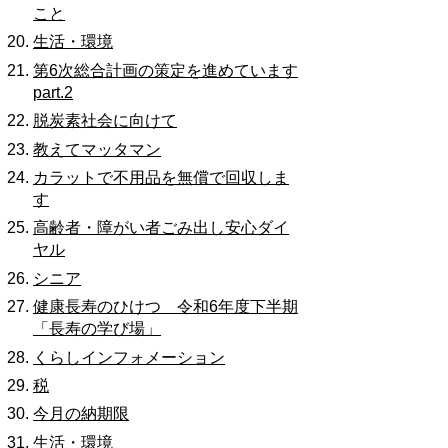
こと
生活・環境
第6次総合計画の策定を進めています
part.2
脱炭素社会に向けて
教えてマッタマン
カラットで不用品を無償で回収しま
す
高齢者・障がい者ごみ出し安心ダイ
ヤル
シニア
健康長寿のひけつ 令和6年度下半期
「長寿の学び場」
くらしインフォメーション
税
今月の納期限
生活・環境