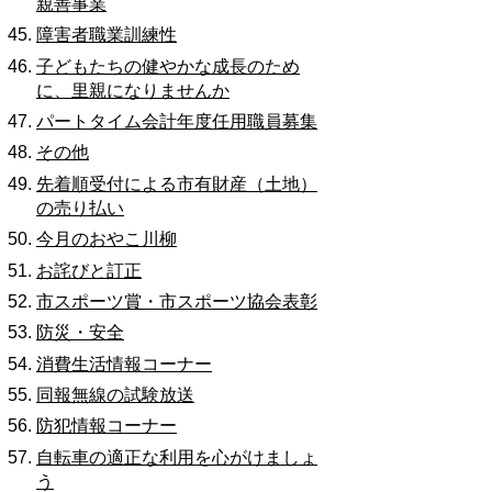
親善事業
障害者職業訓練性
子どもたちの健やかな成長のため
に、里親になりませんか
パートタイム会計年度任用職員募集
その他
先着順受付による市有財産（土地）
の売り払い
今月のおやこ川柳
お詫びと訂正
市スポーツ賞・市スポーツ協会表彰
防災・安全
消費生活情報コーナー
同報無線の試験放送
防犯情報コーナー
自転車の適正な利用を心がけましょ
う