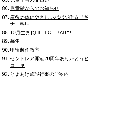
児童館からのお知らせ
産後の体にやさしいパパが作るビギ
ナー料理
10月生まれHELLO！BABY!
募集
甲冑製作教室
セントレア開港20周年ありがとうヒ
コーキ
とよあけ施設行事のご案内
文化会館
図書館
第38回図書館フェア
とよあけ施設行事のご案内
福祉体育館
イベント
カラットファン