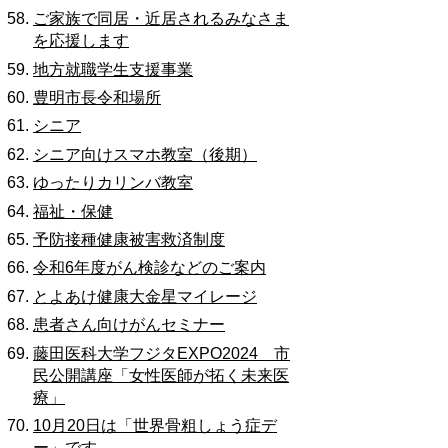
ご家族で同居・近居されるみなさま
を応援します
地方就職学生支援事業
豊明市長令和場所
シニア
シニア向けスマホ教室（後期）
ゆったりカリンバ教室
福祉・保健
予防接種健康被害救済制度
令和6年度がん検診などのご案内
とよあけ健康大金星マイレージ
患者さん向けがんセミナー
藤田医科大学フジタEXPO2024 市
民公開講座「女性医師が拓く未来医
療」
10月20日は「世界骨粗しょう症デ
ー」です