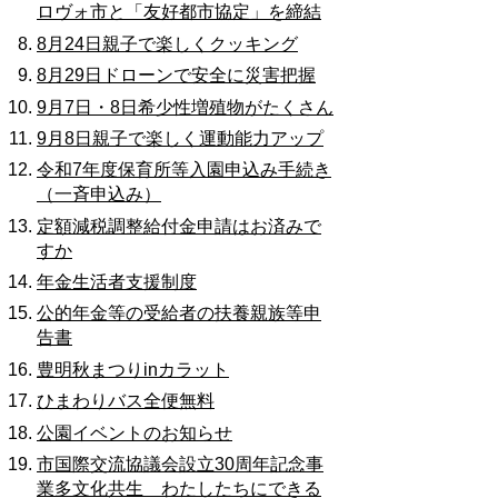
ロヴォ市と「友好都市協定」を締結
8月24日親子で楽しくクッキング
8月29日ドローンで安全に災害把握
9月7日・8日希少性増殖物がたくさん
9月8日親子で楽しく運動能力アップ
令和7年度保育所等入園申込み手続き
（一斉申込み）
定額減税調整給付金申請はお済みで
すか
年金生活者支援制度
公的年金等の受給者の扶養親族等申
告書
豊明秋まつりinカラット
ひまわりバス全便無料
公園イベントのお知らせ
市国際交流協議会設立30周年記念事
業多文化共生 わたしたちにできる