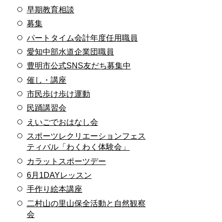
早期教育相談
募集
パートタイム会計年度任用職員
愛知中部水道企業団職員
豊明市公式SNS友だち募集中
催し・講座
市民歩け歩け運動
民踊講習会
えいごでおはなし会
スポーツレクリエーションフェス
ティバル「わくわく体験会」
カラットスポーツデー
6月1DAYレッスン
手作り絵本講座
二村山の里山保全活動と自然観察
会