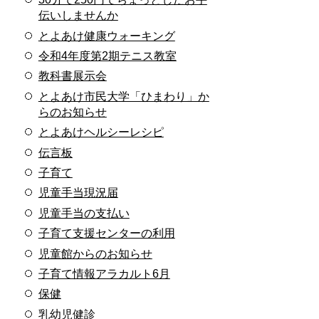
伝いしませんか
とよあけ健康ウォーキング
令和4年度第2期テニス教室
教科書展示会
とよあけ市民大学「ひまわり」か
らのお知らせ
とよあけヘルシーレシピ
伝言板
子育て
児童手当現況届
児童手当の支払い
子育て支援センターの利用
児童館からのお知らせ
子育て情報アラカルト6月
保健
乳幼児健診