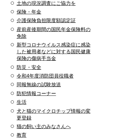
土地の現況調査にご協力を
保険・年金
介護保険負担限度額認定証
産前産後期間の国民年金保険料の
免除
新型コロナウイルス感染症に感染
した被用者などに対する国民健康
保険の傷病手当金
防災・安全
令和4年度消防団員役職者
同報無線の試験放送
防犯情報コーナー
生活
犬と猫のマイクロチップ情報の変
更登録
猫の飼い主のみなさんへ
教育