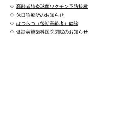
高齢者肺炎球菌ワクチン予防接種
休日診療所のお知らせ
はつらつ（後期高齢者）健診
健診実施歯科医院閉院のお知らせ
医療機関で受けるがん検診
文化会館・図書館
文化会館行事案内
図書館行事案内
相談
人インタビュー
HELLO!BABY!
とよあけの自然
とよあけ花マルシェコラム
教えてマッタマン
人口
スマホ版広報とよあけ配信中