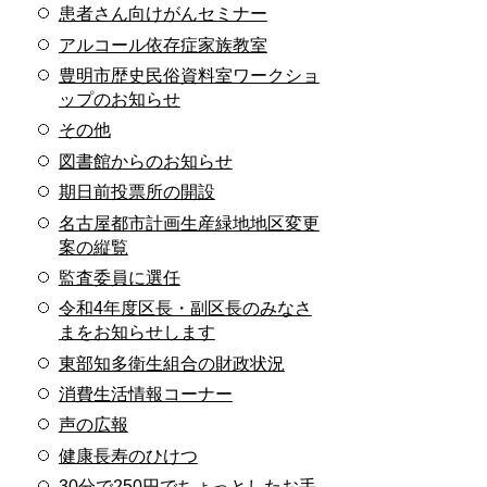
患者さん向けがんセミナー
アルコール依存症家族教室
豊明市歴史民俗資料室ワークショ
ップのお知らせ
その他
図書館からのお知らせ
期日前投票所の開設
名古屋都市計画生産緑地地区変更
案の縦覧
監査委員に選任
令和4年度区長・副区長のみなさ
まをお知らせします
東部知多衛生組合の財政状況
消費生活情報コーナー
声の広報
健康長寿のひけつ
30分で250円でちょっとしたお手