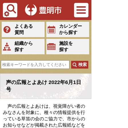
Tiếng Việt
よくある
カレンダー
質問
から探す
組織から
施設を
探す
探す
声の広報とよあけ 2022年6月1日
号
声の広報とよあけは、視覚障がい者の
みなさんを対象に、種々の情報提供を行
っている草笛の会のご協力で、市からの
お知らせなどが掲載された広報紙などを