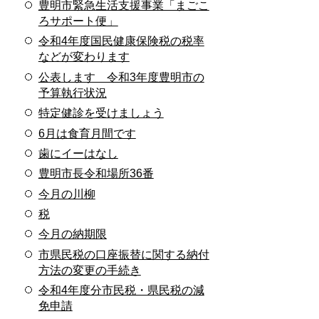
豊明市緊急生活支援事業「まごこ
ろサポート便」
令和4年度国民健康保険税の税率
などが変わります
公表します 令和3年度豊明市の
予算執行状況
特定健診を受けましょう
6月は食育月間です
歯にイーはなし
豊明市長令和場所36番
今月の川柳
税
今月の納期限
市県民税の口座振替に関する納付
方法の変更の手続き
令和4年度分市民税・県民税の減
免申請