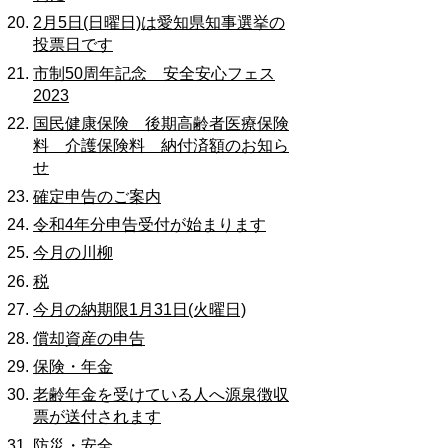
2月5日(日曜日)は愛知県知事選挙の
投票日です
市制50周年記念 安全安心フェス
2023
国民健康保険 後期高齢者医療保険
料 介護保険料 納付済額のお知ら
せ
確定申告のご案内
令和4年分申告受付が始まります
今月の川柳
税
今月の納期限1月31日(火曜日)
償却資産の申告
保険・年金
老齢年金を受けている人へ源泉徴収
票が送付されます
防災・安全