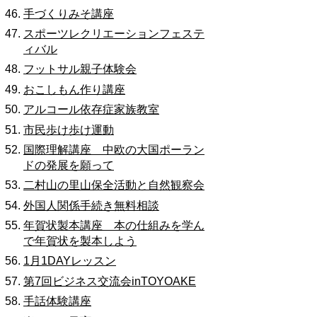
手づくりみそ講座
スポーツレクリエーションフェステ
ィバル
フットサル親子体験会
おこしもん作り講座
アルコール依存症家族教室
市民歩け歩け運動
国際理解講座 中欧の大国ポーラン
ドの発展を願って
二村山の里山保全活動と自然観察会
外国人関係手続き無料相談
年賀状製本講座 本の仕組みを学ん
で年賀状を製本しよう
1月1DAYレッスン
第7回ビジネス交流会inTOYOAKE
手話体験講座