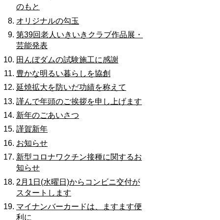
のもと
オリジナルの勾玉
第39回老人いきいきクラブ作品展・
芸能発表
田んぼダムの試験施工に感謝
豊かな明るい暮らしを協創
延焼拡大を防いだ功績を称えて
謹んで年頭のご挨拶を申し上げます
新年のごあいさつ
謹賀新年
お知らせ
新型コロナワクチン接種に関するお
知らせ
2月1日(水曜日)からコンビニ交付が
スタートします
マイナンバーカードは、ますます便
利に