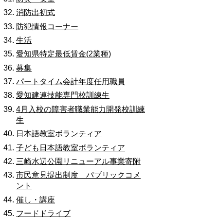
消防出初式
防犯情報コーナー
生活
愛知県特定最低賃金(2業種)
募集
パートタイム会計年度任用職員
愛知建連技能専門校訓練生
4月入校の障害者職業能力開発校訓練
生
日本語教室ボランティア
子ども日本語教室ボランティア
三崎水辺公園リニューアル事業寄附
市民意見提出制度 パブリックコメ
ント
催し・講座
フードドライブ