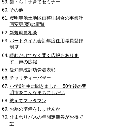
楽・らく子育てセミナー
その他
豊明寺池土地区画整理組合の事業計
画変更(案)の縦覧
新規就農相談
パートタイム会計年度任用職員登録
制度
読むだけでなく聞く広報もありま
す 声の広報
愛知県統計功労者表彰
チャリティーバザー
小学6年生に聞きました 50年後の豊
明市をこんなまちにしたい
教えてマッタマン
お墓の準備をしませんか
ひまわりバスの年間定期券がお得で
す