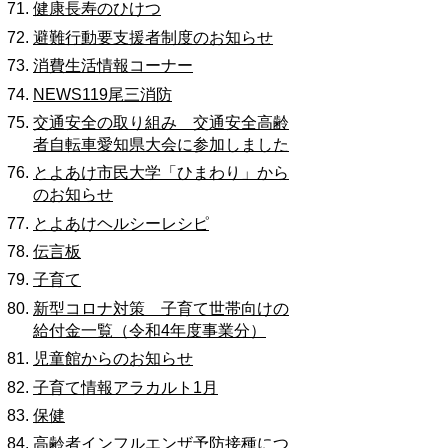
健康長寿のひけつ
避難行動要支援者制度のお知らせ
消費生活情報コーナー
NEWS119尾三消防
交通安全の取り組み 交通安全高齢
者自転車愛知県大会に参加しました
とよあけ市民大学「ひまわり」から
のお知らせ
とよあけヘルシーレシピ
伝言板
子育て
新型コロナ対策 子育て世帯向けの
給付金一覧（令和4年度事業分）
児童館からのお知らせ
子育て情報アラカルト1月
保健
高齢者インフルエンザ予防接種につ