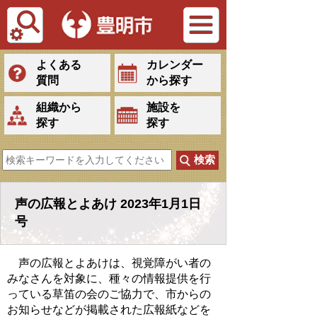
Tiếng Việt
よくある
カレンダー
質問
から探す
組織から
施設を
探す
探す
声の広報とよあけ 2023年1月1日
号
声の広報とよあけは、視覚障がい者の
みなさんを対象に、種々の情報提供を行
っている草笛の会のご協力で、市からの
お知らせなどが掲載された広報紙などを