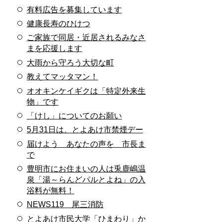
有料広告を募集しています
健康長寿のひけつ
ご家族で同居・近居されるみなさ
まを応援します
大雨から守ろう大切な町
教えてマッタマン！
オオキンケイギクは「特定外来生
物」です
「けし」についてのお願い
5月31日は、とよあけ市禁煙デー
届けよう あなたの声を 市長ま
で
豊明市にお住まいの人は兎鹿嶋温
泉「湯～らんどパルとよね」の入
浴料が無料！
NEWS119 尾三消防
とよあけ市民大学「ひまわり」か