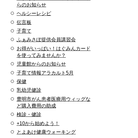
らのお知らせ
ヘルシーレシピ
伝言板
子育て
ふぁみさぽ提供会員講習会
お得がいっぱい！はぐみんカード
を使ってみませんか？
児童館からのお知らせ
子育て情報アラカルト5月
保健
乳幼児健診
豊明市がん患者医療用ウィッグな
ど購入費用の助成
検診・健診
+10から始めよう！
とよあけ健康ウォーキング