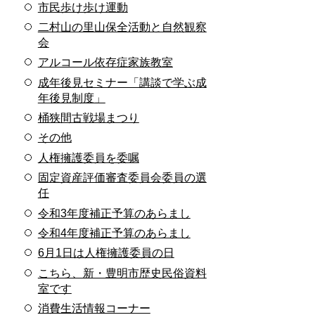
市民歩け歩け運動
二村山の里山保全活動と自然観察
会
アルコール依存症家族教室
成年後見セミナー「講談で学ぶ成
年後見制度」
桶狭間古戦場まつり
その他
人権擁護委員を委嘱
固定資産評価審査委員会委員の選
任
令和3年度補正予算のあらまし
令和4年度補正予算のあらまし
6月1日は人権擁護委員の日
こちら、新・豊明市歴史民俗資料
室です
消費生活情報コーナー