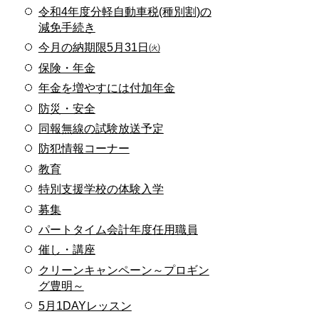
令和4年度分軽自動車税(種別割)の
減免手続き
今月の納期限5月31日㈫
保険・年金
年金を増やすには付加年金
防災・安全
同報無線の試験放送予定
防犯情報コーナー
教育
特別支援学校の体験入学
募集
パートタイム会計年度任用職員
催し・講座
クリーンキャンペーン～プロギン
グ豊明～
5月1DAYレッスン