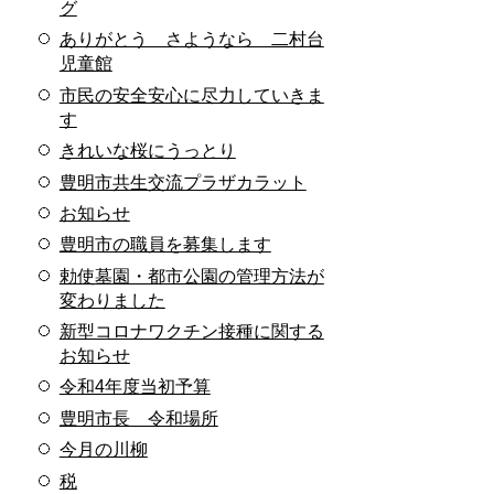
グ
ありがとう さようなら 二村台
児童館
市民の安全安心に尽力していきま
す
きれいな桜にうっとり
豊明市共生交流プラザカラット
お知らせ
豊明市の職員を募集します
勅使墓園・都市公園の管理方法が
変わりました
新型コロナワクチン接種に関する
お知らせ
令和4年度当初予算
豊明市長 令和場所
今月の川柳
税