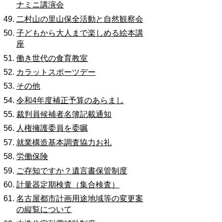
ナミニ講演会
二村山の里山保全活動と自然観察会
子どもから大人まで楽しめる絵本講
座
働き世代の食育教室
カラットスポーツデー
その他
令和4年度補正予算のあらまし
裁判員候補者名簿記載通知
人権擁護委員を委嘱
就業構造基本調査協力お礼
労働保険
ご存知ですか？遺言書保管制度
計量器定期検査（集合検査）
名古屋都市計画用途地域等の変更案
の縦覧について