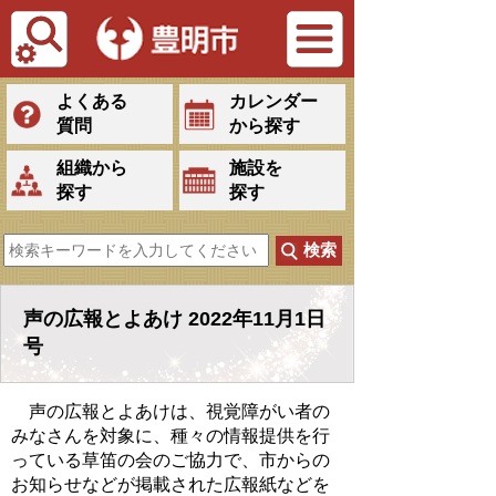
Tiếng Việt
よくある
カレンダー
質問
から探す
組織から
施設を
探す
探す
声の広報とよあけ 2022年11月1日
号
声の広報とよあけは、視覚障がい者の
みなさんを対象に、種々の情報提供を行
っている草笛の会のご協力で、市からの
お知らせなどが掲載された広報紙などを