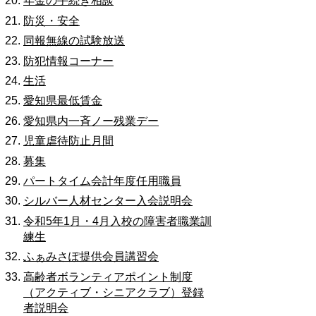
年金の手続き相談
防災・安全
同報無線の試験放送
防犯情報コーナー
生活
愛知県最低賃金
愛知県内一斉ノー残業デー
児童虐待防止月間
募集
パートタイム会計年度任用職員
シルバー人材センター入会説明会
令和5年1月・4月入校の障害者職業訓
練生
ふぁみさぽ提供会員講習会
高齢者ボランティアポイント制度
（アクティブ・シニアクラブ）登録
者説明会