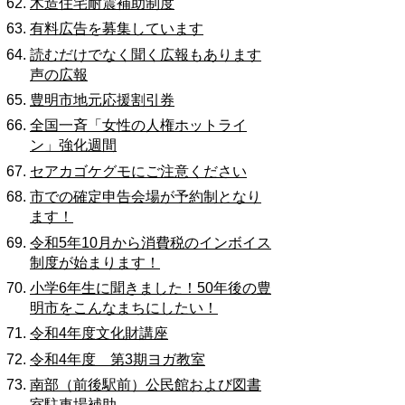
木造住宅耐震補助制度
有料広告を募集しています
読むだけでなく聞く広報もあります
声の広報
豊明市地元応援割引券
全国一斉「女性の人権ホットライ
ン」強化週間
セアカゴケグモにご注意ください
市での確定申告会場が予約制となり
ます！
令和5年10月から消費税のインボイス
制度が始まります！
小学6年生に聞きました！50年後の豊
明市をこんなまちにしたい！
令和4年度文化財講座
令和4年度 第3期ヨガ教室
南部（前後駅前）公民館および図書
室駐車場補助