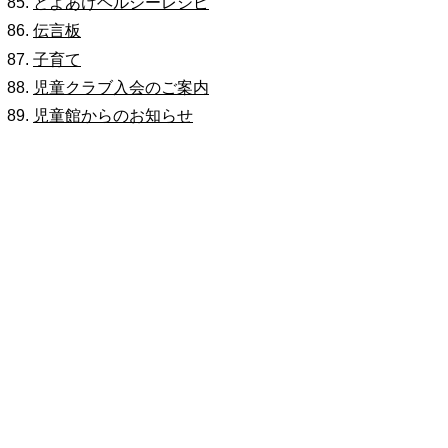
とよあけヘルシーレシピ
伝言板
子育て
児童クラブ入会のご案内
児童館からのお知らせ
子育て情報アラカルト11月
保健
令和4年度季節性インフルエンザワク
チン（任意予防接種）を費用助成し
ています
乳幼児健診
とよあけ健康ウォーキング
+10から始めよう！
文化会館・図書館
文化会館行事案内
図書館行事案内
相談