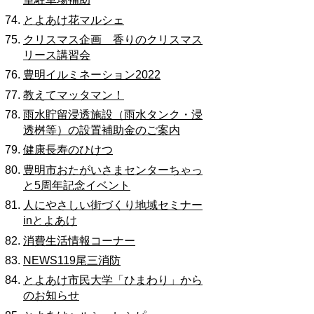
とよあけ花マルシェ
クリスマス企画 香りのクリスマス
リース講習会
豊明イルミネーション2022
教えてマッタマン！
雨水貯留浸透施設（雨水タンク・浸
透桝等）の設置補助金のご案内
健康長寿のひけつ
豊明市おたがいさまセンターちゃっ
と5周年記念イベント
人にやさしい街づくり地域セミナー
inとよあけ
消費生活情報コーナー
NEWS119尾三消防
とよあけ市民大学「ひまわり」から
のお知らせ