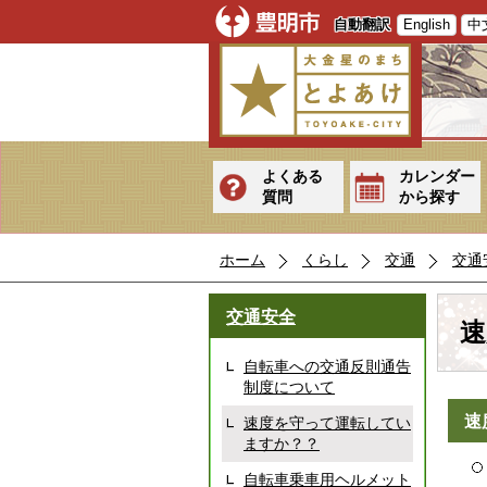
自動翻訳
English
中
よくある
カレンダー
質問
から探す
ホーム
くらし
交通
交通
交通安全
速
自転車への交通反則通告
制度について
速
速度を守って運転してい
ますか？？
自転車乗車用ヘルメット