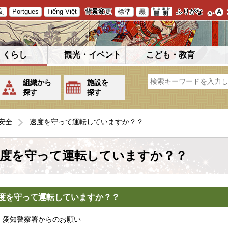
文
Portgues
Tiếng Việt
背景変更
標準
黒
ふりがな
くらし
観光・イベント
こども・教育
組織から
施設を
探す
探す
安全
速度を守って運転していますか？？
度を守って運転していますか？？
度を守って運転していますか？？
愛知警察署からのお願い