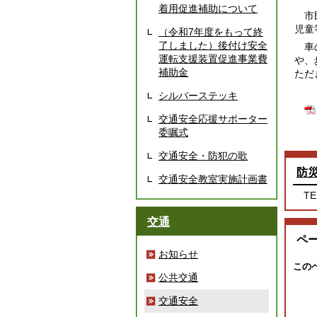
着用促進補助について
市民
児童
（令和7年度をもって終
了しました）後付け安全
車の
運転支援装置促進事業費
や、
補助金
ただ
シルバーステッキ
交通安全応援サポーター
委嘱式
交通安全・防犯の歌
防
交通安全教室実施計画書
TE
交通
ペ
お知らせ
この
公共交通
交通安全