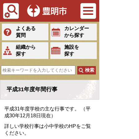
Tiếng Việt
よくある
カレンダー
質問
から探す
組織から
施設を
探す
探す
平成31年度年間行事
平成31年度学校の主な行事です。 （平
成30年12月18日現在）
詳しい学校行事は小中学校のHPをご覧
ください。