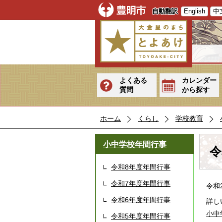
自動翻訳
English
中
よくある
カレンダー
質問
から探す
ホーム
くらし
学校教育
小中学校年間行事
令
令和8年度年間行事
令和7年度年間行事
令和
令和6年度年間行事
詳し
小中
令和5年度年間行事