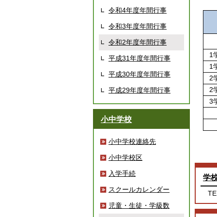
令和4年度年間行事
令和3年度年間行事
令和2年度年間行事
1
平成31年度年間行事
1
平成30年度年間行事
2
2
平成29年度年間行事
3
小中学校
小中学校連絡先
小中学校区
入学手続
学
スクールカレンダー
TE
児童・生徒・学級数