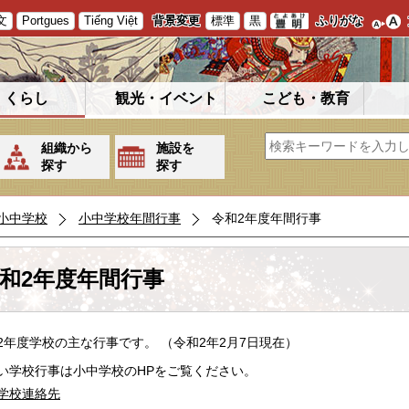
文
Portgues
Tiếng Việt
背景変更
標準
黒
ふりがな
くらし
観光・イベント
こども・教育
組織から
施設を
探す
探す
小中学校
小中学校年間行事
令和2年度年間行事
和2年度年間行事
2年度学校の主な行事です。 （令和2年2月7日現在）
い学校行事は小中学校のHPをご覧ください。
学校連絡先