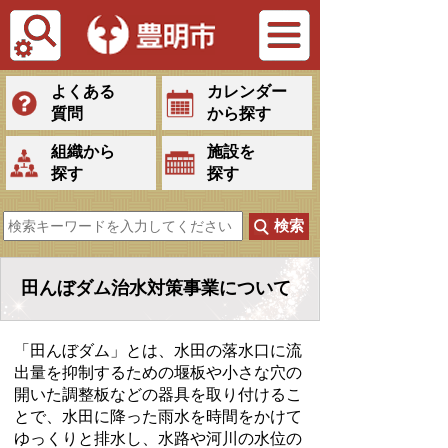
Tiếng Việt
よくある
カレンダー
質問
から探す
組織から
施設を
探す
探す
田んぼダム治水対策事業について
「田んぼダム」とは、水田の落水口に流
出量を抑制するための堰板や小さな穴の
開いた調整板などの器具を取り付けるこ
とで、水田に降った雨水を時間をかけて
ゆっくりと排水し、水路や河川の水位の