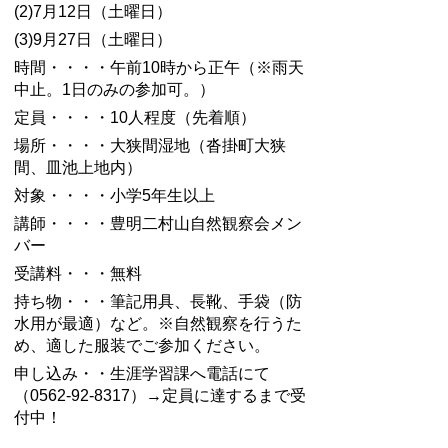
(2)7月12日（土曜日）
(3)9月27日（土曜日）
時間・・・・午前10時から正午（※雨天
中止。1日のみの参加可。）
定員・・・・10人程度（先着順）
場所・・・・大狭間湿地（沓掛町大狭
間、皿池上地内）
対象・・・・小学5年生以上
講師・・・・豊明二村山自然観察会メン
バー
受講料・・・無料
持ち物・・・筆記用具、長靴、手袋（防
水用が最適）など。※自然観察を行うた
め、適した服装でご参加ください。
申し込み・・生涯学習課へ電話にて
（0562-92-8317）→定員に達するまで受
付中！