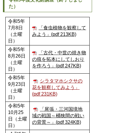
た）
令和5年
7月8日
「食虫植物を観察して
（土曜
みよう」(pdf 213KB)
日）
令和5年
「古代・中世の焼き物
8月26日
の痕を拓本にしてしおり
（土曜
を作ろう」(pdf 247KB)
日）
令和5年
シラタマホシクサの
9月23日
花を観察してみよう」
（土曜
(pdf 231KB)
日）
令和5年
「尾張・三河国境地
10月25
域の戦国～桶狭間の戦い
日（土曜
の背景～」(pdf 324KB)
日）