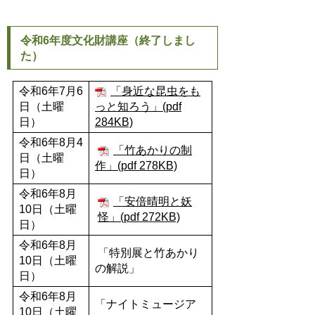
令和6年度文化財講座（終了しまし
た）
令和6年7月6
「身近な昆虫をも
日（土曜
っと知ろう」(pdf
日）
284KB)
令和6年8月4
「竹あかりの制
日（土曜
作」(pdf 278KB)
日）
令和6年8月
「安倍晴明と妖
10日（土曜
怪」(pdf 272KB)
日）
令和6年8月
「特別展と竹あかり
10日（土曜
の解説」
日）
令和6年8月
「ナイトミュージア
10日（土曜