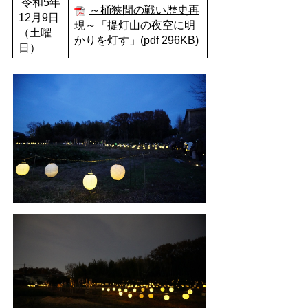
令和5年
～桶狭間の戦い歴史再
12月9日
現～「提灯山の夜空に明
（土曜
かりを灯す」(pdf 296KB)
日）