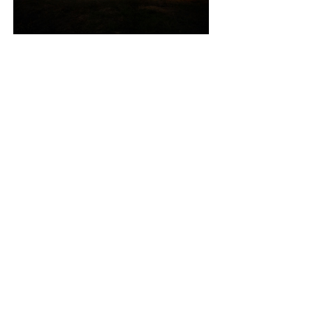
（提灯山の夜空に明かりを灯す 当日風
景：「提灯山の夜空に明かりを灯す」よ
り）
令和4年度文化財講座（終了しまし
た）
10月
ヒノキ材を使った家紋コ
29日
ースターを作成してみよう
(土曜
(pdf 365KB)
日)
11月
19日
古代の勾玉作り(pdf
(土曜
322KB)
日)