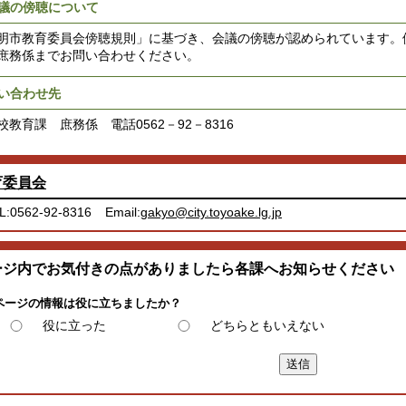
議の傍聴について
明市教育委員会傍聴規則」に基づき、会議の傍聴が認められています。
庶務係までお問い合わせください。
い合わせ先
教育課 庶務係 電話0562－92－8316
育委員会
L:0562-92-8316
Email:
gakyo@city.toyoake.lg.jp
ージ内でお気付きの点がありましたら各課へお知らせください
ページの情報は役に立ちましたか？
役に立った
どちらともいえない