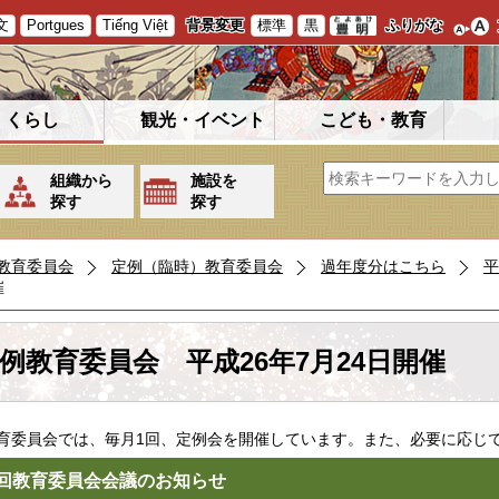
文
Portgues
Tiếng Việt
背景変更
標準
黒
ふりがな
くらし
観光・イベント
こども・教育
組織から
施設を
探す
探す
教育委員会
定例（臨時）教育委員会
過年度分はこちら
平
催
例教育委員会 平成26年7月24日開催
委員会では、毎月1回、定例会を開催しています。また、必要に応じ
回教育委員会会議のお知らせ