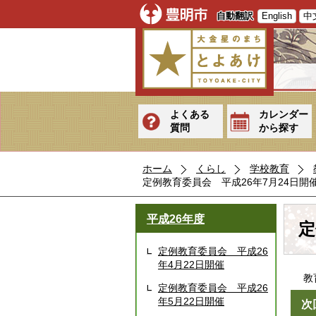
自動翻訳
English
中
よくある
カレンダー
質問
から探す
ホーム
くらし
学校教育
定例教育委員会 平成26年7月24日開
平成26年度
定
定例教育委員会 平成26
年4月22日開催
教育
定例教育委員会 平成26
年5月22日開催
次