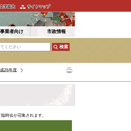
文字拡大
サイトマップ
事業者向け
市政情報
成26年度
て臨時会が召集されます。