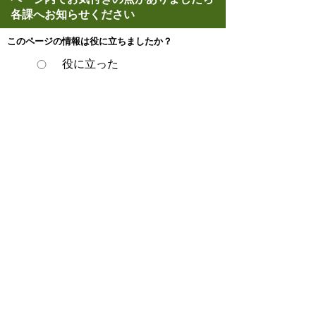
各課へお知らせください
このページの情報は役に立ちましたか？
役に立った
どちらともいえない
役に立たなかった
ページの先頭へ戻る
プライバシーポリシー
著作権とリンクについて
サイトの使い方
サイトの考え方
ウェブアクセシビリティ方針
各課連絡先
豊明市役所
〒470-1195 愛知県豊明市新田町子持松1番地1