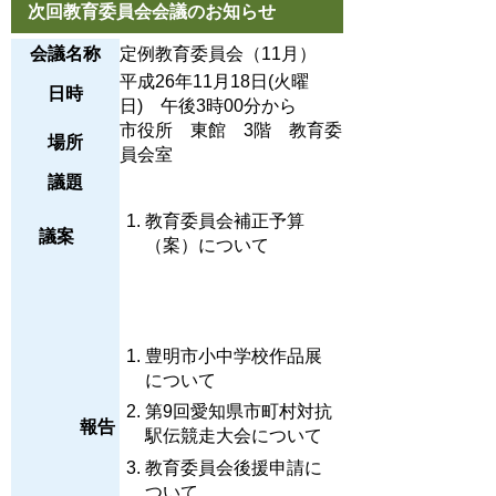
次回教育委員会会議のお知らせ
会議名称
定例教育委員会（11月）
平成26年11月18日(火曜
日時
日) 午後3時00分から
市役所 東館 3階 教育委
場所
員会室
議題
教育委員会補正予算
議案
（案）について
豊明市小中学校作品展
について
第9回愛知県市町村対抗
報告
駅伝競走大会について
教育委員会後援申請に
ついて