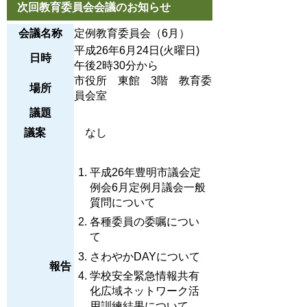
次回教育委員会会議のお知らせ
会議名称
定例教育委員会（6月）
平成26年6月24日(火曜日)
日時
午後2時30分から
市役所 東館 3階 教育委
場所
員会室
議題
議案
なし
平成26年豊明市議会定
例会6月定例月議会一般
質問について
各種委員の委嘱につい
て
さわやかDAYについて
報告
学校安全緊急情報共有
化広域ネットワーク活
用訓練結果について