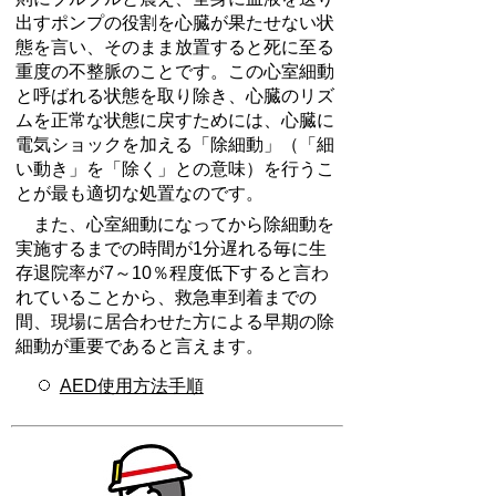
出すポンプの役割を心臓が果たせない状
態を言い、そのまま放置すると死に至る
重度の不整脈のことです。この心室細動
と呼ばれる状態を取り除き、心臓のリズ
ムを正常な状態に戻すためには、心臓に
電気ショックを加える「除細動」（「細
い動き」を「除く」との意味）を行うこ
とが最も適切な処置なのです。
また、心室細動になってから除細動を
実施するまでの時間が1分遅れる毎に生
存退院率が7～10％程度低下すると言わ
れていることから、救急車到着までの
間、現場に居合わせた方による早期の除
細動が重要であると言えます。
AED使用方法手順