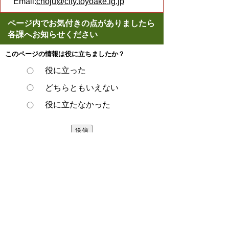
Email:
choju@city.toyoake.lg.jp
ページ内でお気付きの点がありましたら
各課へお知らせください
このページの情報は役に立ちましたか？
役に立った
どちらともいえない
役に立たなかった
スマートフォンでご利用されている場合、
Microsoft Office用ファイルを閲覧できるアプ
リケーションが端末にインストールされてい
ないことがございます。その場合、Microsoft
Officeまたは無償のMicrosoft社製ビューアー
アプリケーションの入っているPC端末など
をご利用し閲覧をお願い致します。