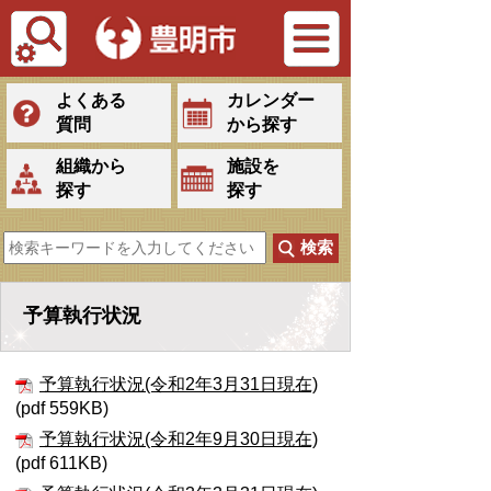
Tiếng Việt
よくある
カレンダー
質問
から探す
組織から
施設を
探す
探す
予算執行状況
予算執行状況(令和2年3月31日現在)
(pdf 559KB)
予算執行状況(令和2年9月30日現在)
(pdf 611KB)