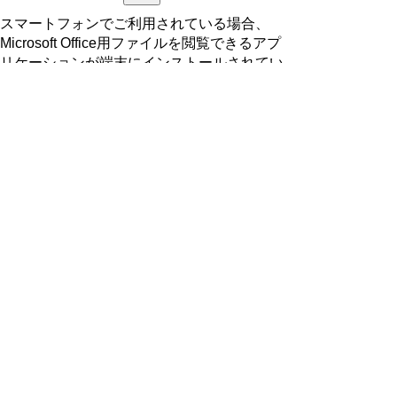
スマートフォンでご利用されている場合、
Microsoft Office用ファイルを閲覧できるアプ
リケーションが端末にインストールされてい
ないことがございます。その場合、Microsoft
Officeまたは無償のMicrosoft社製ビューアー
アプリケーションの入っているPC端末など
をご利用し閲覧をお願い致します。
ページの先頭へ戻る
プライバシーポリシー
著作権とリンクについて
サイトの使い方
サイトの考え方
ウェブアクセシビリティ方針
各課連絡先
豊明市役所
〒470-1195 愛知県豊明市新田町子持松1番地1
TEL
0562-92-1111
(代表) FAX 0562-92-1141
開庁時間：午前9時00分～午後5時00分