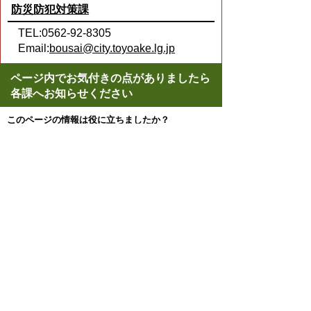
防災防犯対策課
TEL:0562-92-8305
Email:
bousai@city.toyoake.lg.jp
ページ内でお気付きの点がありましたら
各課へお知らせください
このページの情報は役に立ちましたか？
役に立った
どちらともいえない
役に立たなかった
スマートフォンでご利用されている場合、
Microsoft Office用ファイルを閲覧できるアプ
リケーションが端末にインストールされてい
ないことがございます。その場合、Microsoft
Officeまたは無償のMicrosoft社製ビューアー