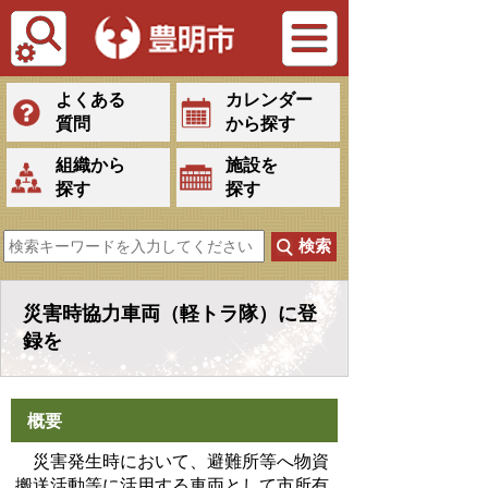
Tiếng Việt
よくある
カレンダー
質問
から探す
組織から
施設を
探す
探す
災害時協力車両（軽トラ隊）に登
録を
概要
災害発生時において、避難所等へ物資
搬送活動等に活用する車両として市所有