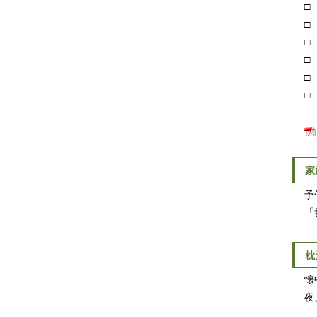
□ 
□ 
□ 
□ 
□ 
□ 
家
予備
「我
枕
懐中
夜、