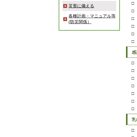
□ 
災害に備える
□ 
各種計画・マニュアル等
□ 
(防災関係）
□ 
□ 
□ 
感
□ 
□ 
□ 
□ 
□ 
□ 
□ 
乳
□ 