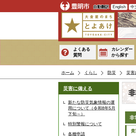
自動翻訳
English
中
よくある
カレンダー
質問
から探す
ホーム
くらし
防災
災害
災害に備える
非
新たな防災気象情報の運
用について（令和8年5月
下旬～）
非
特別警報について
貴
各種申請