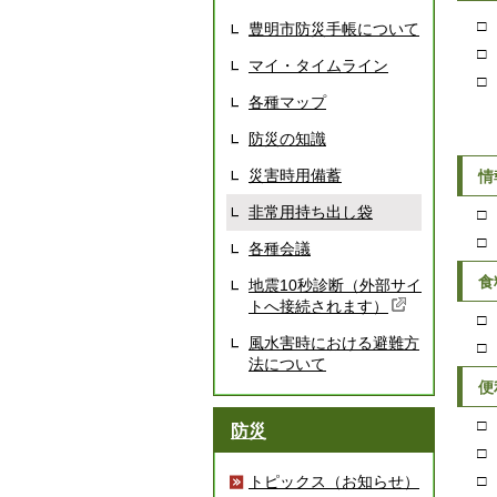
□ 
豊明市防災手帳について
□ 
マイ・タイムライン
□ 
各種マップ
防災の知識
災害時用備蓄
情
非常用持ち出し袋
□ 
□ 
各種会議
食
地震10秒診断（外部サイ
トへ接続されます）
□ 
風水害時における避難方
□
法について
便
□ 
防災
□ 
□ 
トピックス（お知らせ）