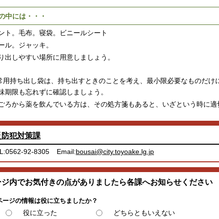
の中には・・・
ト。毛布。寝袋。ビニールシート
ル。ジャッキ。
出しやすい場所に用意しましょう。
常用持ち出し袋は、持ち出すときのことを考え、最小限必要なものだけ
期限も忘れずに確認しましょう。
ろから薬を飲んでいる方は、その処方箋もあると、いざという時に適
災防犯対策課
L:0562-92-8305
Email:
bousai@city.toyoake.lg.jp
ージ内でお気付きの点がありましたら各課へお知らせください
ページの情報は役に立ちましたか？
役に立った
どちらともいえない