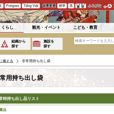
文
Portgues
Tiếng Việt
背景変更
標準
黒
ふりがな
くらし
観光・イベント
こども・教育
組織から
施設を
探す
探す
に備える
非常用持ち出し袋
常用持ち出し袋
常時持ち出し品リスト
重品