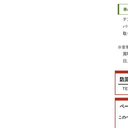
車
テン
バー
取り
※非
賞味
日ご
防
TE
ペ
この