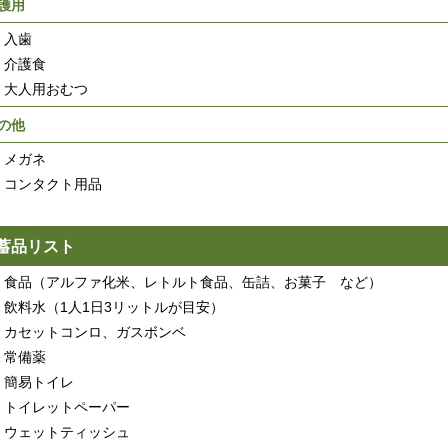
護用
入歯
介護食
大人用おむつ
の他
メガネ
コンタクト用品
蓄品リスト
食品（アルファ化米、レトルト食品、缶詰、お菓子 など）
飲料水（1人1日3リットルが目安）
カセットコンロ、ガスボンベ
常備薬
簡易トイレ
トイレットペーパー
ウェットティッシュ