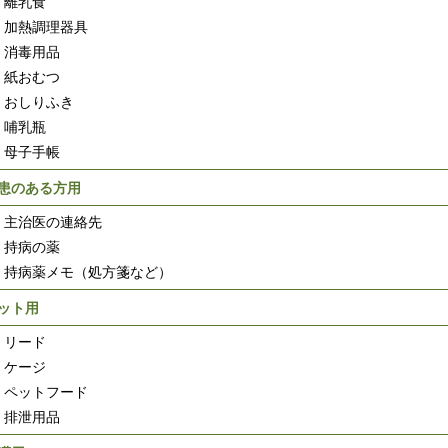
離乳食
加熱調理器具
消毒用品
紙おむつ
おしりふき
哺乳瓶
母子手帳
患のある方用
主治医の連絡先
持病の薬
持病薬メモ（処方箋など）
ット用
リード
ケージ
ペットフード
排泄用品