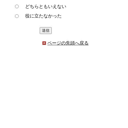
どちらともいえない
役に立たなかった
ページの先頭へ戻る
プライバシーポリシー
著作権とリンクについて
サイトの使い方
サイトの考え方
ウェブアクセシビリティ方針
各課連絡先
豊明市役所
〒470-1195 愛知県豊明市新田町子持松1番地1
TEL
0562-92-1111
(代表) FAX 0562-92-1141
開庁時間：午前9時00分～午後5時00分
（最終受付：午後4時45分）
（土曜日・日曜日・国民の祝日・年末年始は閉