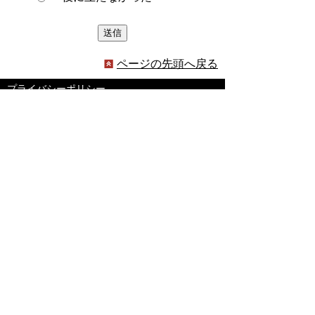
ページの先頭へ戻る
プライバシーポリシー
著作権とリンクについて
サイトの使い方
サイトの考え方
ウェブアクセシビリティ方針
各課連絡先
豊明市役所
〒470-1195 愛知県豊明市新田町子持松1番地1
TEL
0562-92-1111
(代表) FAX 0562-92-1141
開庁時間：午前9時00分～午後5時00分
（最終受付：午後4時45分）
（土曜日・日曜日・国民の祝日・年末年始は閉
庁）
受付時間は業務によって異なります