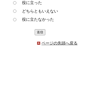
役に立った
どちらともいえない
役に立たなかった
ページの先頭へ戻る
プライバシーポリシー
著作権とリンクについて
サイトの使い方
サイトの考え方
ウェブアクセシビリティ方針
各課連絡先
豊明市役所
〒470-1195 愛知県豊明市新田町子持松1番地1
TEL
0562-92-1111
(代表) FAX 0562-92-1141
開庁時間：午前9時00分～午後5時00分
（最終受付：午後4時45分）