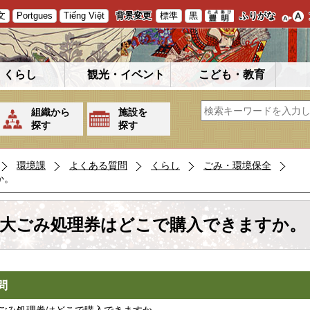
文
Portgues
Tiếng Việt
背景変更
標準
黒
ふりがな
くらし
観光・イベント
こども・教育
組織から
施設を
探す
探す
環境課
よくある質問
くらし
ごみ・環境保全
か。
大ごみ処理券はどこで購入できますか。
問