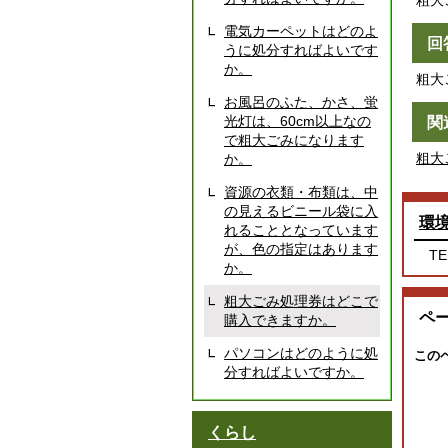
粗大
電気カーペットはどのよ
回
うに処分すればよいです
か。
粗大
お風呂のふた、かさ、蛍
光灯は、60cm以上なの
関
で粗大ごみになります
粗大
か。
資源の衣類・布類は、中
の見えるビニール袋に入
環
れることとなっています
が、色の指定はあります
TE
か。
粗大ごみ処理券はどこで
ペ
購入できますか。
パソコンはどのように処
この
分すればよいですか。
くらし