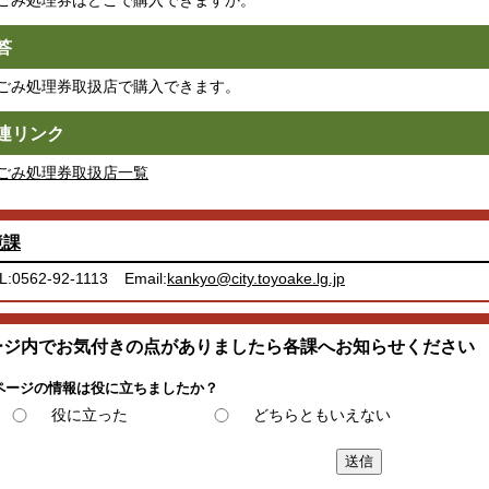
ごみ処理券はどこで購入できますか。
答
ごみ処理券取扱店で購入できます。
連リンク
ごみ処理券取扱店一覧
境課
L:0562-92-1113
Email:
kankyo@city.toyoake.lg.jp
ージ内でお気付きの点がありましたら各課へお知らせください
ページの情報は役に立ちましたか？
役に立った
どちらともいえない