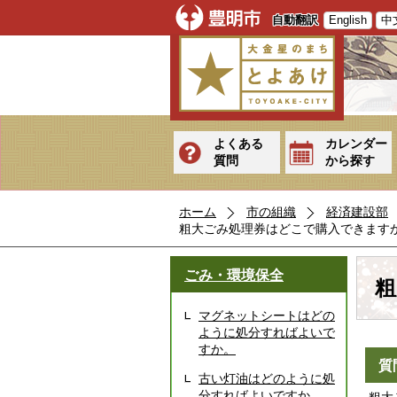
自動翻訳
English
中
よくある
カレンダー
質問
から探す
ホーム
市の組織
経済建設部
粗大ごみ処理券はどこで購入できます
ごみ・環境保全
粗
マグネットシートはどの
ように処分すればよいで
すか。
質
古い灯油はどのように処
分すればよいですか。