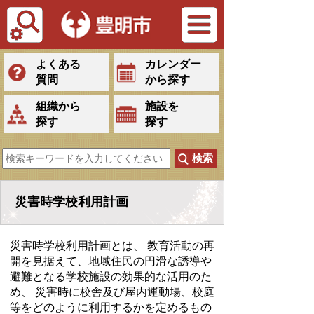
Tiếng Việt
よくある
カレンダー
質問
から探す
組織から
施設を
探す
探す
災害時学校利用計画
災害時学校利用計画とは、 教育活動の再
開を見据えて、地域住民の円滑な誘導や
避難となる学校施設の効果的な活用のた
め、 災害時に校舎及び屋内運動場、校庭
等をどのように利用するかを定めるもの