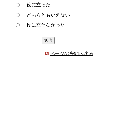
役に立った
どちらともいえない
役に立たなかった
ページの先頭へ戻る
プライバシーポリシー
著作権とリンクについて
サイトの使い方
サイトの考え方
ウェブアクセシビリティ方針
各課連絡先
豊明市役所
〒470-1195 愛知県豊明市新田町子持松1番地1
TEL
0562-92-1111
(代表) FAX 0562-92-1141
開庁時間：午前9時00分～午後5時00分