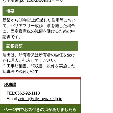
額申請書(pdf 126KB)
A4縦1ページ
概要
新築から10年以上経過した住宅等におい
て、バリアフリー改修工事を施した場合
に、固定資産税の減額を受けるための申
請書です。
記載要領
届出は、所有者又は所有者の委任を受け
た代理人が記入してください。
※工事明細書、領収書、改修を実施した
写真等の添付が必要
税務課
TEL:0562-92-1118
Email:
zeimu@city.toyoake.lg.jp
ページ内でお気付きの点がありましたら