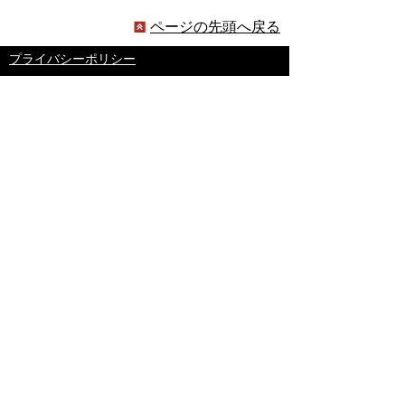
ページの先頭へ戻る
プライバシーポリシー
著作権とリンクについて
サイトの使い方
サイトの考え方
ウェブアクセシビリティ方針
各課連絡先
豊明市役所
〒470-1195 愛知県豊明市新田町子持松1番地1
TEL
0562-92-1111
(代表) FAX 0562-92-1141
開庁時間：午前9時00分～午後5時00分
（最終受付：午後4時45分）
（土曜日・日曜日・国民の祝日・年末年始は閉
庁）
受付時間は業務によって異なります
ので、ご確認ください。
copyright(c)2017 Toyoake City all rights