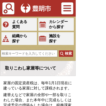
Tiếng Việt
よくある
カレンダー
質問
から探す
組織から
施設を
探す
探す
取りこわし家屋等について
家屋の固定資産税は、毎年1月1日現在に
建っている家屋に対して課税されます。
建替えなどで家屋の全部や一部を取りこ
わした場合、また本年中に完成もしくは
完成予定の増築をした場合は、税務課家