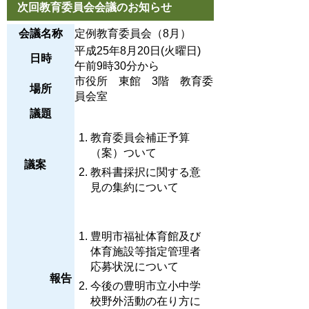
次回教育委員会会議のお知らせ
会議名称
定例教育委員会（8月）
平成25年8月20日(火曜日)
日時
午前9時30分から
市役所 東館 3階 教育委
場所
員会室
議題
教育委員会補正予算
（案）ついて
議案
教科書採択に関する意
見の集約について
豊明市福祉体育館及び
体育施設等指定管理者
応募状況について
報告
今後の豊明市立小中学
校野外活動の在り方に