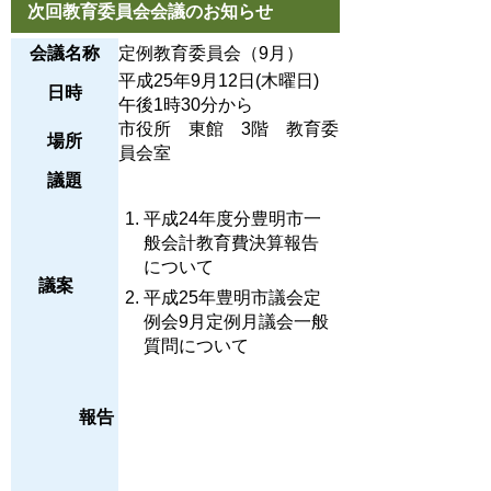
次回教育委員会会議のお知らせ
会議名称
定例教育委員会（9月）
平成25年9月12日(木曜日)
日時
午後1時30分から
市役所 東館 3階 教育委
場所
員会室
議題
平成24年度分豊明市一
般会計教育費決算報告
について
議案
平成25年豊明市議会定
例会9月定例月議会一般
質問について
報告