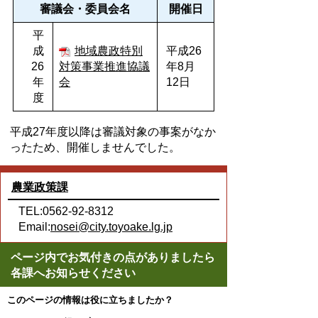
審議会・委員会名
開催日
平
成
地域農政特別
平成26
26
対策事業推進協議
年8月
年
会
12日
度
平成27年度以降は審議対象の事案がなか
ったため、開催しませんでした。
農業政策課
TEL:0562-92-8312
Email:
nosei@city.toyoake.lg.jp
ページ内でお気付きの点がありましたら
各課へお知らせください
このページの情報は役に立ちましたか？