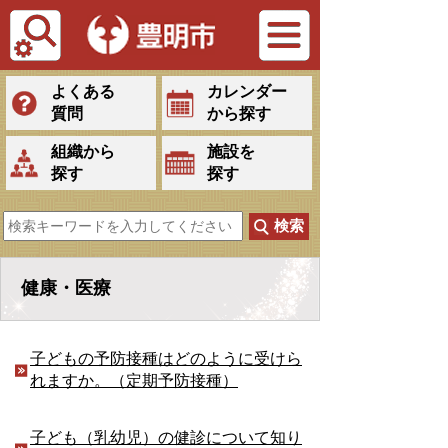
Tiếng Việt
よくある
カレンダー
質問
から探す
組織から
施設を
探す
探す
健康・医療
子どもの予防接種はどのように受けら
れますか。（定期予防接種）
子ども（乳幼児）の健診について知り