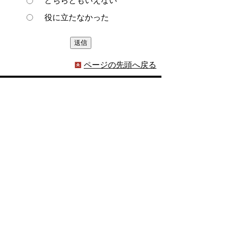
どちらともいえない
役に立たなかった
ページの先頭へ戻る
プライバシーポリシー
著作権とリンクについて
サイトの使い方
サイトの考え方
ウェブアクセシビリティ方針
各課連絡先
豊明市役所
〒470-1195 愛知県豊明市新田町子持松1番地1
TEL
0562-92-1111
(代表) FAX 0562-92-1141
開庁時間：午前9時00分～午後5時00分
（最終受付：午後4時45分）
（土曜日・日曜日・国民の祝日・年末年始は閉
庁）