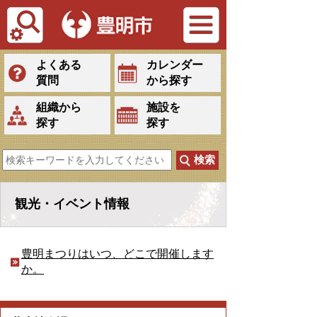
Tiếng Việt
よくある
カレンダー
質問
から探す
組織から
施設を
探す
探す
観光・イベント情報
豊明まつりはいつ、どこで開催します
か。