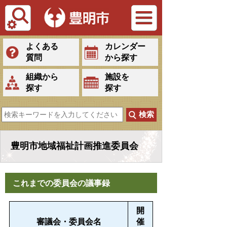
Tiếng Việt
よくある
カレンダー
質問
から探す
組織から
施設を
探す
探す
豊明市地域福祉計画推進委員会
これまでの委員会の議事録
開
審議会・委員会名
催